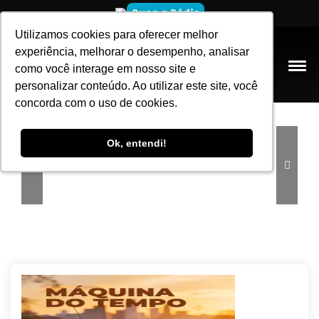
Utilizamos cookies para oferecer melhor
Utilizamos cookies para oferecer melhor
experiência, melhorar o desempenho, analisar
experiência, melhorar o desempenho, analisar
como você interage em nosso site e
como você interage em nosso site e
personalizar conteúdo. Ao utilizar este site, você
personalizar conteúdo. Ao utilizar este site, você
concorda com o uso de cookies.
concorda com o uso de cookies.
Ok, entendi!
Ok, entendi!